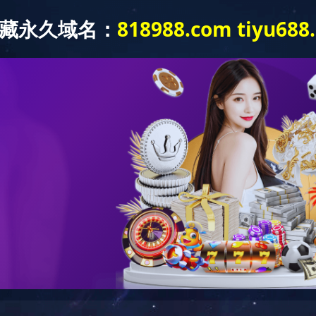
公司简介
研发中心
产品中心
人力资源
企业文