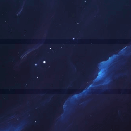
QUALIFICATION HONO
资质荣誉