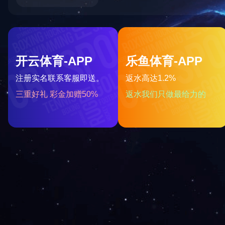
关于我们
研发中心
产品中心
公司概况
研发概况
特色原料药
公司历程
研发团队
高级中间体
资质荣誉
研发成果
特色化学品
实景展示